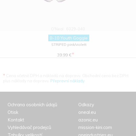
O'Neal
6029-040
B-10 Youth Goggle
STRIPED pink/violett
*
39.99 €
*
Cena včetně DPH a nákladů na dopravu. Obchodní cena bez DPH.
plus náklady na dopravu.
Přepravní náklady
Ochrana osobních údajů
Odkazy
Otisk
oneal.eu
Kontakt
azonic.eu
Vyhledávač prodejců
mission-kini.com
Tabulky velikostí
oneindustries.eu