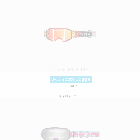
O'Neal
6029-133
B-10 Youth Goggle
HR multi
*
39.99 €