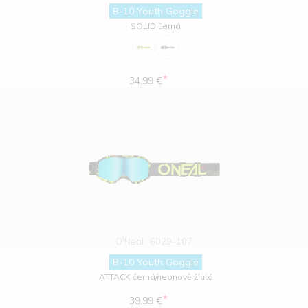
B-10 Youth Goggle
SOLID černá
*
34.99 €
O'Neal
6029-107
B-10 Youth Goggle
ATTACK černá/neonově žlutá
*
39.99 €