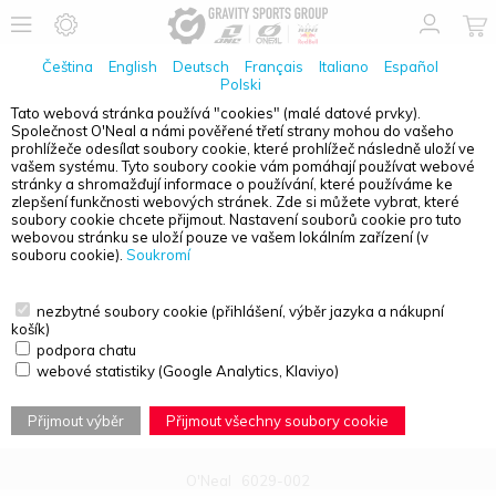
Čeština
English
Deutsch
Français
Italiano
Español
Polski
Tato webová stránka používá "cookies" (malé datové prvky).
Společnost O'Neal a námi pověřené třetí strany mohou do vašeho
PŘEHLED PRODUKTŮ - DĚTSKÉ
prohlížeče odesílat soubory cookie, které prohlížeč následně uloží ve
vašem systému. Tyto soubory cookie vám pomáhají používat webové
stránky a shromažďují informace o používání, které používáme ke
zlepšení funkčnosti webových stránek. Zde si můžete vybrat, které
soubory cookie chcete přijmout. Nastavení souborů cookie pro tuto
webovou stránku se uloží pouze ve vašem lokálním zařízení (v
souboru cookie).
Soukromí
nezbytné soubory cookie (přihlášení, výběr jazyka a nákupní
košík)
podpora chatu
webové statistiky (Google Analytics, Klaviyo)
Přijmout výběr
Přijmout všechny soubory cookie
O'Neal
6029-002